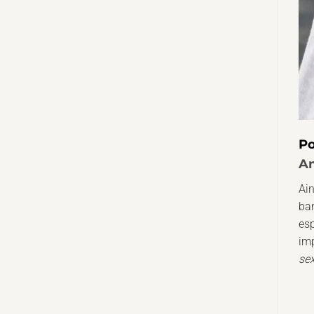
Po
Am
Ai
ba
es
imp
sex