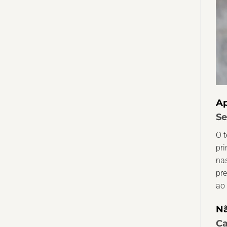
Ap
Se
O t
pri
nas
pre
ao 
Nã
Ca