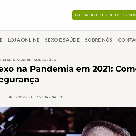
INICIAR SESSÃO / REGISTAR N
E
LOJA ONLINE
SEXO E SAÚDE
SOBRE NÓS
CONTA
ICIAS DIVERSAS
,
SUGESTÕES
exo na Pandemia em 2021: Como
egurança
STED ON
12/01/2021
BY
VIVIAN SARKIS