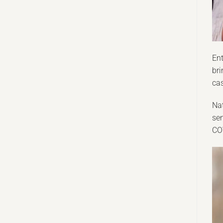
Ent
bri
cas
Nat
se
COV