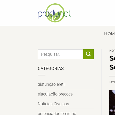
Skip
to
content
HOM
NOT
S
S
CATEGORIAS
PO
disfunção erétil
ejaculação precoce
Noticias Diversas
potenciador feminino