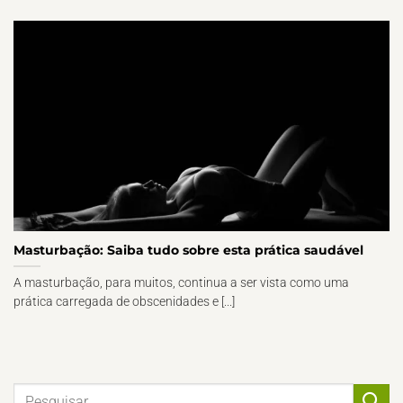
Masturbação: Saiba tudo sobre esta prática saudável
A masturbação, para muitos, continua a ser vista como uma
prática carregada de obscenidades e [...]