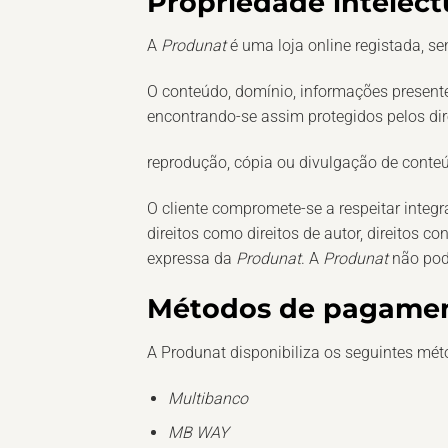
Propriedade intelect
A
Produnat
é uma loja online registada, s
O conteúdo, domínio, informações present
encontrando-se assim protegidos pelos dire
reprodução, cópia ou divulgação de conteúd
O cliente compromete-se a respeitar integr
direitos como direitos de autor, direitos c
expressa da
Produnat
. A
Produnat
não pod
Métodos de pagame
A
Produnat
disponibiliza os seguintes mé
Multibanco
MB WAY