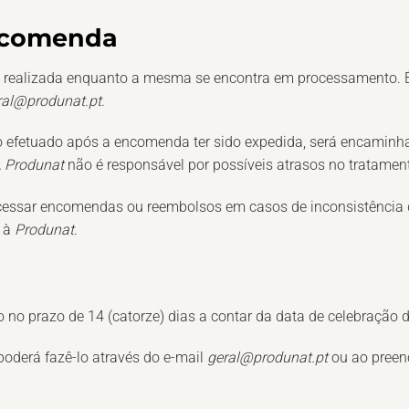
ncomenda
 realizada enquanto a mesma se encontra em processamento. É
ral@produnat.pt
.
 efetuado após a encomenda ter sido expedida, será encaminhad
A
Produnat
não é responsável por possíveis atrasos no tratam
rocessar encomendas ou reembolsos em casos de inconsistência 
s à
Produnat
.
ato no prazo de 14 (catorze) dias a contar da data de celebração 
, poderá fazê-lo através do e-mail
geral@produnat.pt
ou ao preen