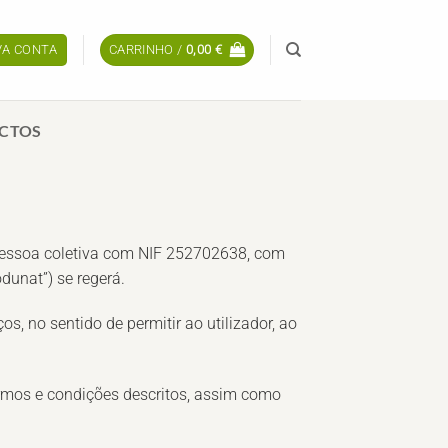
OVA CONTA
CARRINHO /
0,00
€
CTOS
pessoa coletiva com NIF
252702638
, com
odunat
”) se regerá.
s, no sentido de permitir ao utilizador, ao
rmos e condições descritos, assim como