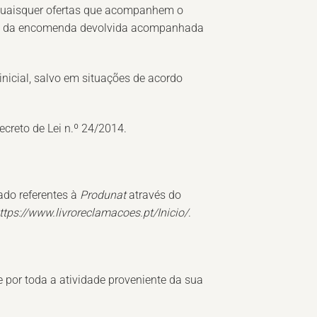
r quaisquer ofertas que acompanhem o
ção da encomenda devolvida acompanhada
icial, salvo em situações de acordo
creto de Lei n.º 24/2014.
ado referentes à
Produnat
através do
ttps://www.livroreclamacoes.pt/Inicio/
.
e por toda a atividade proveniente da sua