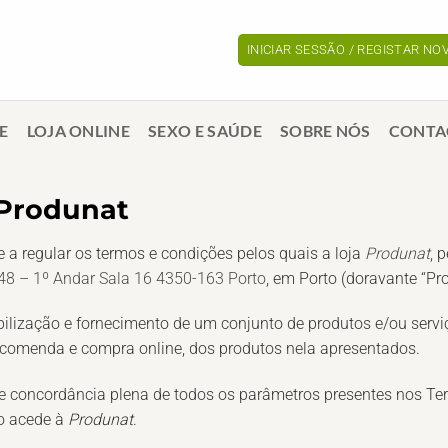
INICIAR SESSÃO / REGISTAR N
E
LOJA ONLINE
SEXO E SAÚDE
SOBRE NÓS
CONTA
 Produnat
 a regular os termos e condições pelos quais a loja
Produnat
, 
48 – 1º Andar Sala 16 4350-163 Porto
, em
Porto
(doravante “
Pr
ilização e fornecimento de um conjunto de produtos e/ou serviço
 encomenda e compra online, dos produtos nela apresentados.
 e concordância plena de todos os parâmetros presentes nos Te
do acede à
Produnat
.