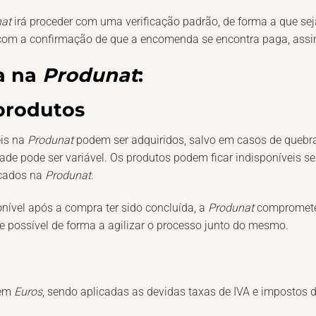
nat
irá proceder com uma verificação padrão, de forma a que seja
 com a confirmação de que a encomenda se encontra paga, assi
a na
Produnat
:
produtos
eis na
Produnat
podem ser adquiridos, salvo em casos de quebr
ade pode ser variável. Os produtos podem ficar indisponíveis se
icados na
Produnat
.
onível após a compra ter sido concluída, a
Produnat
compromete-
de possível de forma a agilizar o processo junto do mesmo.
 em
Euros
, sendo aplicadas as devidas taxas de IVA e impostos d