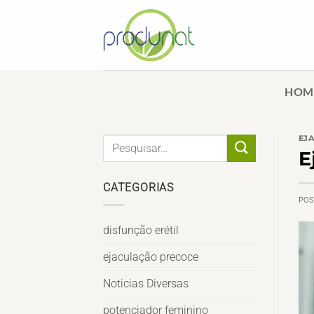
Skip
to
content
HOM
EJ
E
CATEGORIAS
PO
disfunção erétil
ejaculação precoce
Noticias Diversas
potenciador feminino