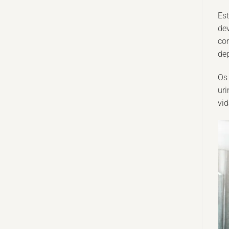
Es
de
con
de
Os 
uri
vid