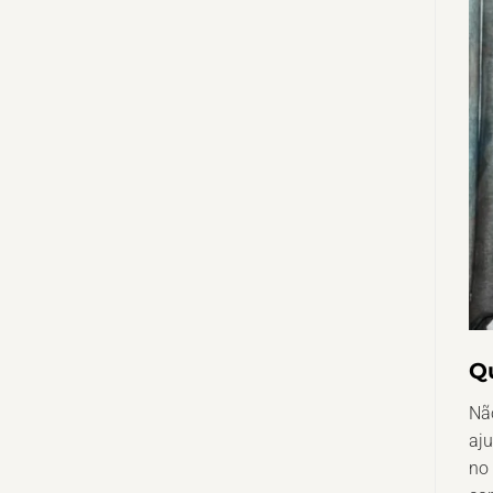
Q
Não
aju
no 