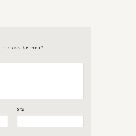
rios marcados com
*
Site