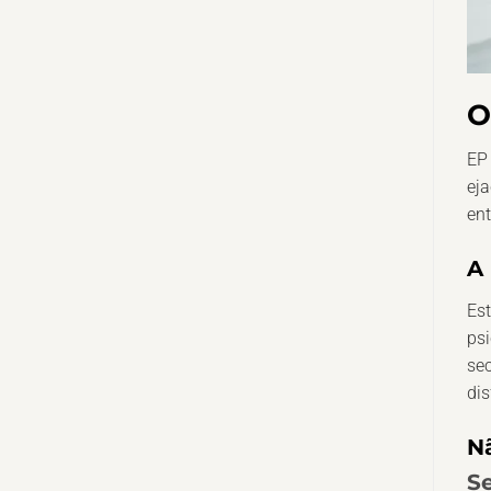
O
EP
eja
ent
A
Es
psi
sec
dis
N
S