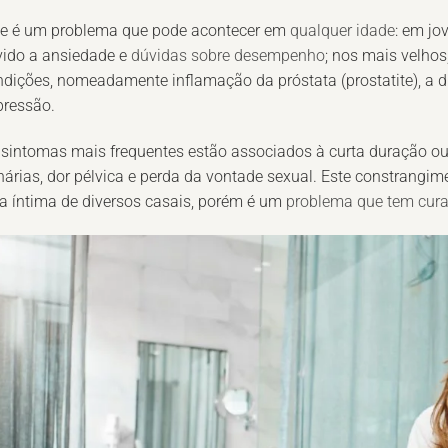
te é um problema que pode acontecer em
qualquer idade
: em j
vido a ansiedade e
dúvidas sobre desempenho
; nos mais velho
dições, nomeadamente inflamação da próstata (prostatite), a dis
pressão.
sintomas mais frequentes estão associados à curta duração ou f
nárias, dor pélvica e perda da vontade sexual. Este constrang
a íntima de diversos casais, porém é um
problema que tem cur