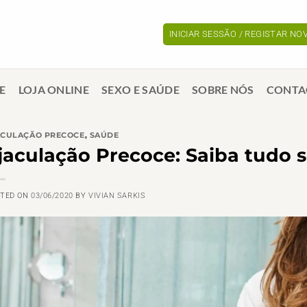
INICIAR SESSÃO / REGISTAR N
E
LOJA ONLINE
SEXO E SAÚDE
SOBRE NÓS
CONTA
ACULAÇÃO PRECOCE
,
SAÚDE
jaculação Precoce: Saiba tudo 
STED ON
03/06/2020
BY
VIVIAN SARKIS