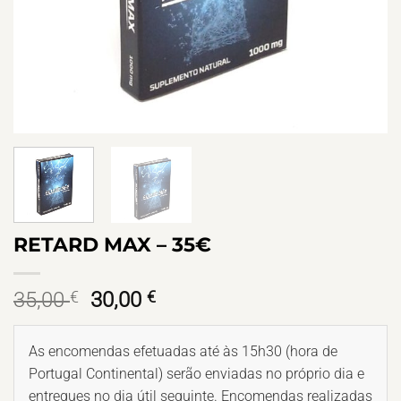
RETARD MAX – 35€
O
O
35,00
€
30,00
€
preço
preço
original
atual
As encomendas efetuadas até às 15h30 (hora de
era:
é:
Portugal Continental) serão enviadas no próprio dia e
35,00 €.
30,00 €.
entregues no dia útil seguinte. Encomendas realizadas