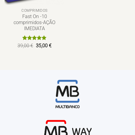
COMPRIMIDOS
Fast On -10
comprimidos-AÇÃO
IMEDIATA
Avaliação
O
5
O
39,00
€
35,00
€
de 5
preço
preço
original
atual
era:
é:
39,00 €.
35,00 €.